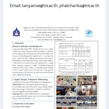
Email: tanyamai@tni.ac.th,
phatcharika@tni.ac.th