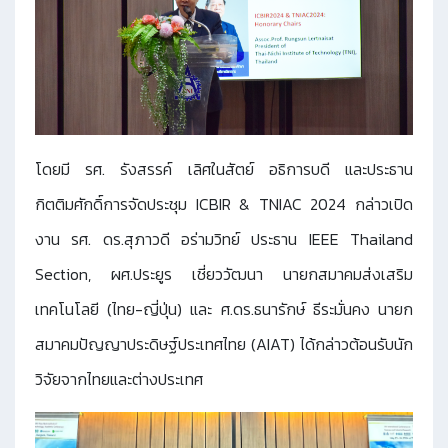
โดยมี รศ. รังสรรค์ เลิศในสัตย์ อธิการบดี และประธาน
กิตติมศักดิ์การจัดประชุม ICBIR & TNIAC 2024 กล่าวเปิด
งาน รศ. ดร.สุภาวดี อร่ามวิทย์ ประธาน IEEE Thailand
Section, ผศ.ประยูร เชี่ยววัฒนา นายกสมาคมส่งเสริม
เทคโนโลยี (ไทย-ญี่ปุ่น) และ ศ.ดร.ธนารักษ์ ธีระมั่นคง นายก
สมาคมปัญญาประดิษฐ์ประเทศไทย (AIAT) ได้กล่าวต้อนรับนัก
วิจัยจากไทยและต่างประเทศ