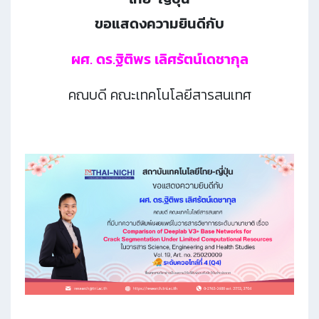
ขอแสดงความยินดีกับ
ผศ. ดร.ฐิติพร เลิศรัตน์เดชากุล
คณบดี คณะเทคโนโลยีสารสนเทศ