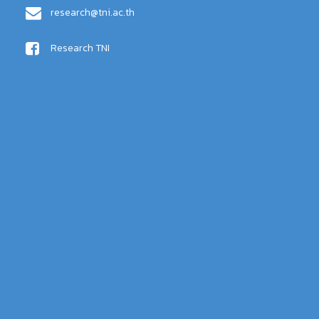
research@tni.ac.th
Research TNI