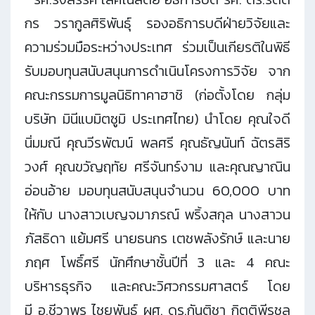
กร วรากูลศิริพันธุ์ รองอธิการบดีฝ่ายวิจัยและ
ความร่วมมือระหว่างประเทศ ร่วมเป็นเกียรติในพิธี
รับมอบทุนสนับสนุนการดำเนินโครงการวิจัย จาก
คณะกรรมการมูลนิธิทาคาฮาชิ (ก่อตั้งโดย กลุ่ม
บริษัท มินีแบมิตซูมิ ประเทศไทย) นำโดย คุณใจดี
นิ่มมณี คุณวีรพัฒน์ พลศรี คุณธัญนันท์ ฉัตรสิริ
วงศ์ คุณขวัญฤทัย ศรีจันทร์งาม และคุณญาณิน
อ่อนอ้าย มอบทุนสนับสนุนจำนวน 60,000 บาท
ให้กับ นางสาวเบญจมาภรณ์ พริ้งสกุล นางสาวน
ภัสธิดา แย้มศรี นายธนกร เตชพลังรักษ์ และนาย
ภฤศ โพธิ์ศรี นักศึกษาชั้นปีที่ 3 และ 4 คณะ
บริหารธุรกิจ และคณะวิศวกรรมศาสตร์ โดย
มี
อ.
ชีวาพร ไชยพันธ์ ผศ. ดร.กันติชา กิตติพีรชล